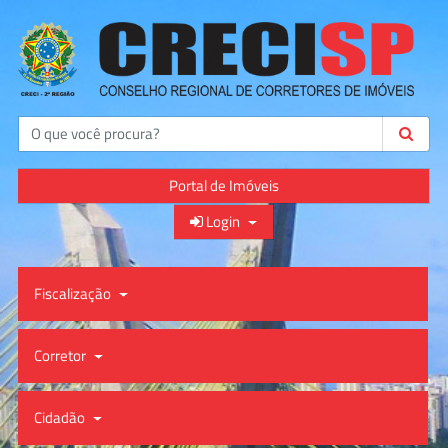
Buscar
Portal de Imóveis
Login
Fiscalização
Corretor
Cidadão