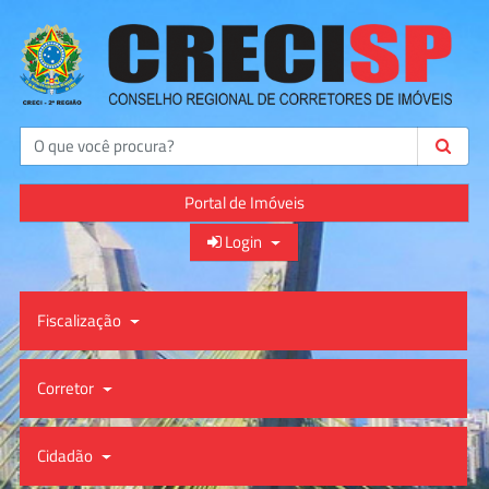
Buscar
Portal de Imóveis
Login
Fiscalização
Corretor
Cidadão