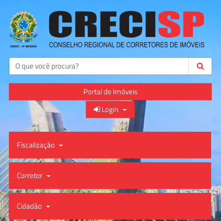
Buscar
Portal de Imóveis
Login
Fiscalização
Corretor
Cidadão