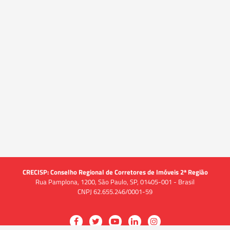
CRECISP: Conselho Regional de Corretores de Imóveis 2ª Região
Rua Pamplona, 1200, São Paulo, SP, 01405-001 - Brasil
CNPJ 62.655.246/0001-59
Acessar
Acessar
Acessar
Acessar
Acessar