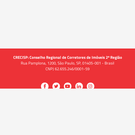
CRECISP: Conselho Regional de Corretores de Imóveis 2ª Região
Rua Pamplona, 1200, São Paulo, SP, 01405-001 - Brasil
CNPJ 62.655.246/0001-59
Acessar
Acessar
Acessar
Acessar
Acessar
a
a
a
a
a
O CRECI
página
página
página
página
página
O Conselho
no
no
no
no
no
Quem somos
Facebook
Twitter
YouTube
LinkedIn
Instagram
Quadro funcional
História
do
do
do
do
do
Delegacias
CRECISP
CRECISP
CRECISP
CRECISP
CRECISP