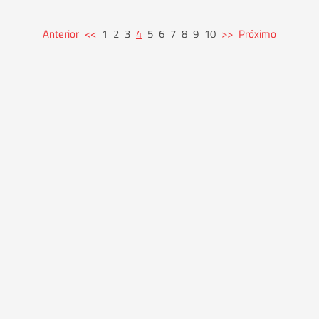
Anterior
<<
1
2
3
4
5
6
7
8
9
10
>>
Próximo