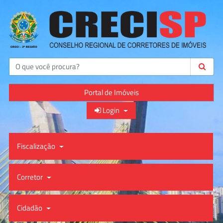
Buscar
Portal de Imóveis
Login
Fiscalização
Corretor
Cidadão