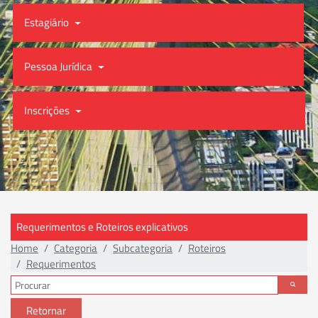
Estagiário
Pessoa Jurídica
Inscrições
Requerimentos e Roteiros explicativos
Home
Categoria
Subcategoria
Roteiros
Requerimentos
Retornar