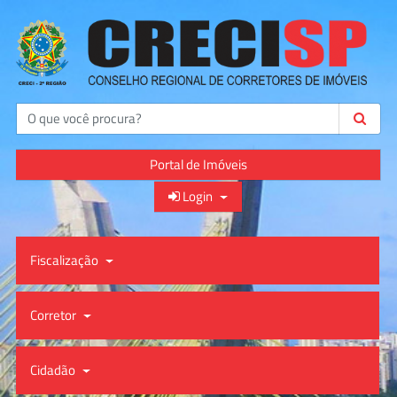
Buscar
Portal de Imóveis
Login
Fiscalização
Corretor
Cidadão