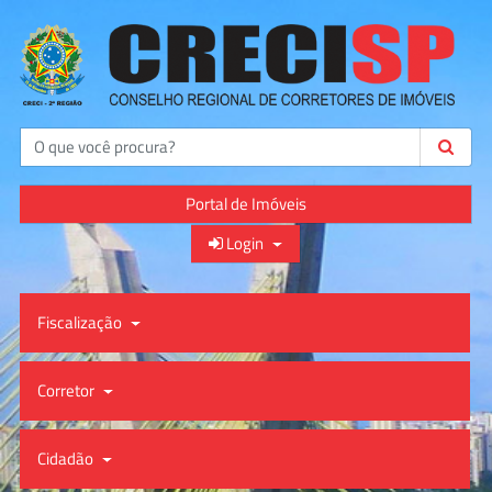
Buscar
Portal de Imóveis
Login
Fiscalização
Corretor
Cidadão