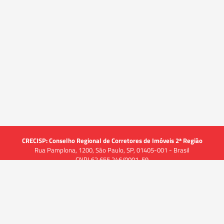
CRECISP: Conselho Regional de Corretores de Imóveis 2ª Região
Rua Pamplona, 1200, São Paulo, SP, 01405-001 - Brasil
CNPJ 62.655.246/0001-59
Acessar
Acessar
Acessar
Acessar
Acessar
a
a
a
a
a
Acessibilidade
Alto Contraste
-A
A
A+
página
página
página
página
página
em
no
no
no
no
no
Libras
alização
Comunicação
Tr