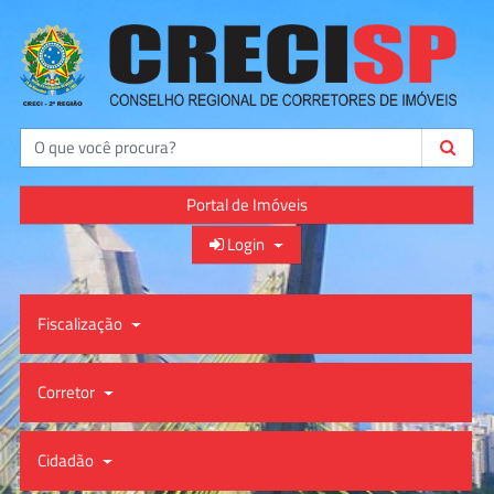
Buscar
Portal de Imóveis
Login
Fiscalização
Corretor
Cidadão