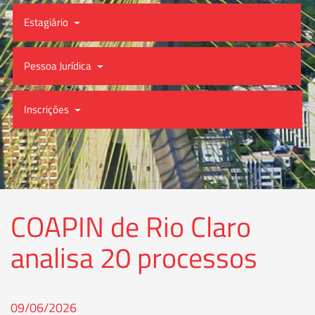
Estagiário
Pessoa Jurídica
Inscrições
COAPIN de Rio Claro
analisa 20 processos
09/06/2026