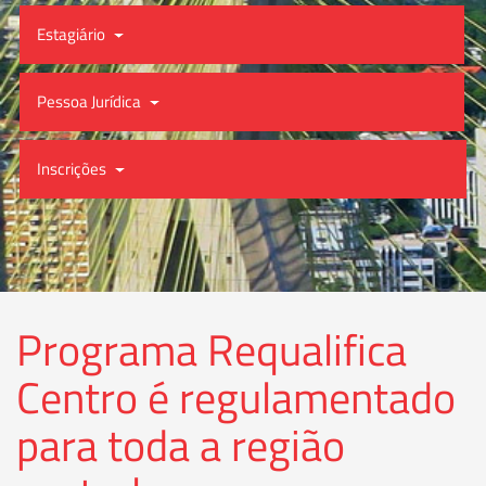
Estagiário
Pessoa Jurídica
Inscrições
Programa Requalifica
Centro é regulamentado
para toda a região