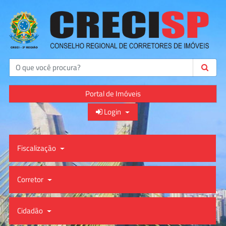
Buscar
Portal de Imóveis
Login
Fiscalização
Corretor
Cidadão