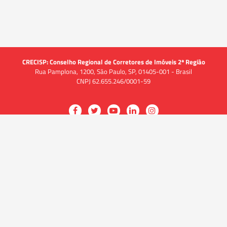
CRECISP: Conselho Regional de Corretores de Imóveis 2ª Região
Rua Pamplona, 1200, São Paulo, SP, 01405-001 - Brasil
CNPJ 62.655.246/0001-59
Acessar
Acessar
Acessar
Acessar
Acessar
a
a
a
a
a
O CRECI
página
página
página
página
página
O Conselho
no
no
no
no
no
Quem somos
Facebook
Twitter
YouTube
LinkedIn
Instagram
Quadro funcional
História
do
do
do
do
do
Delegacias
CRECISP
CRECISP
CRECISP
CRECISP
CRECISP
Fiscalização
Notícias
Analistas de Conformidade