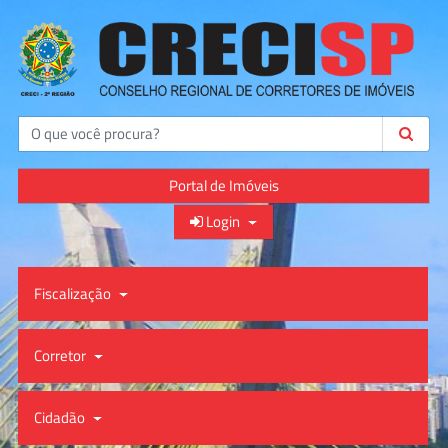
Buscar
Portal de Imóveis
Login
Fiscalização
Corretor
Cidadão