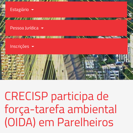
Estagiário
Pessoa Jurídica
Inscrições
CRECISP participa de
força-tarefa ambiental
(OIDA) em Parelheiros