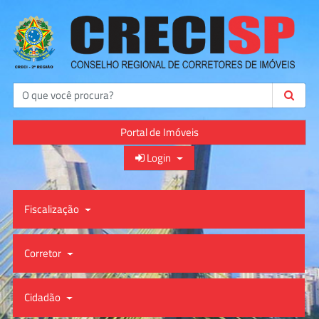
Buscar
Portal de Imóveis
Login
Fiscalização
Corretor
Cidadão