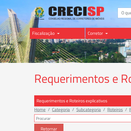
Buscar
Fiscalização
Corretor
Requerimentos e Rot
Requerimentos e Roteiros explicativos
Home
Categoria
Subcategoria
Roteiros
Retornar