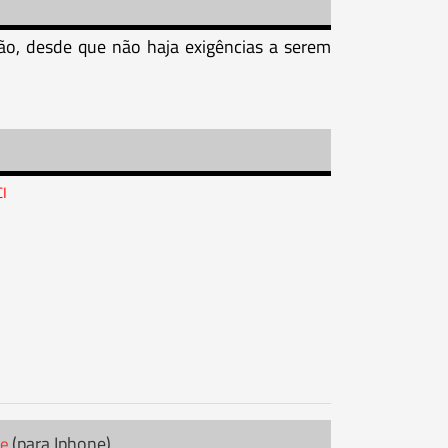
o, desde que não haja exigências a serem
CI
(para Iphone)
re