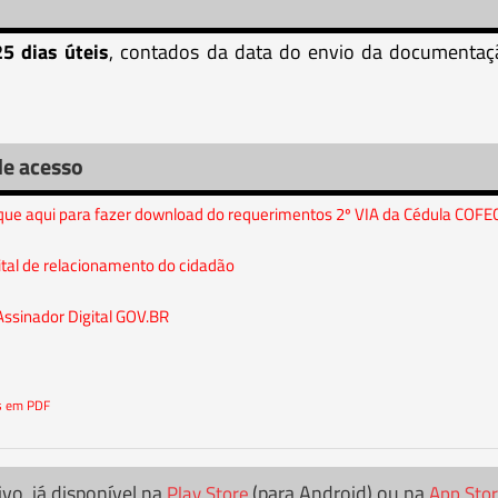
25 dias úteis
, contados da data do envio da documentaçã
de acesso
ique aqui para fazer download do requerimentos 2º VIA da Cédula COFE
ital de relacionamento do cidadão
Assinador Digital GOV.BR
os em PDF
ivo, já disponível na
(para Android) ou na
Play Store
App Sto