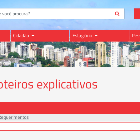
Cidadão
Estagiário
Pes
eiros explicativos
Requerimentos