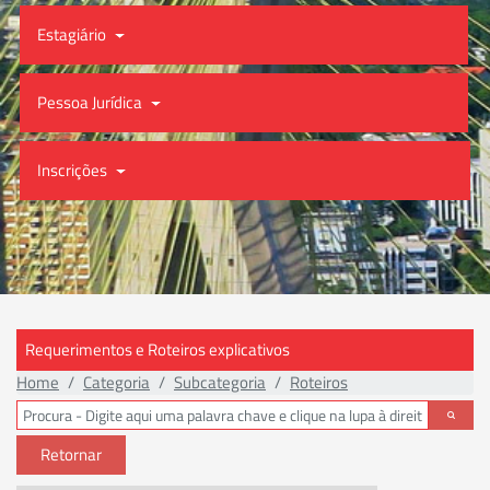
Estagiário
Pessoa Jurídica
Inscrições
Requerimentos e Roteiros explicativos
Home
Categoria
Subcategoria
Roteiros
Retornar