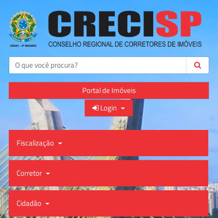
Buscar
Portal de Imóveis
Login
Fiscalização
Corretor
Cidadão