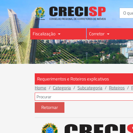
Buscar
Fiscalização
Corretor
Requerimentos e Roteiros explicativos
Home
Categoria
Subcategoria
Roteiros
Retornar