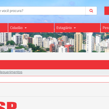
Cidadão
Estagiário
Pes
Requerimentos