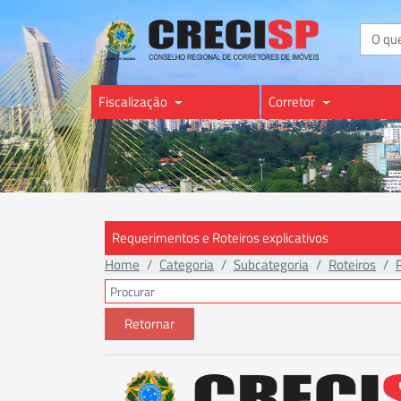
Buscar
Fiscalização
Corretor
Requerimentos e Roteiros explicativos
Home
Categoria
Subcategoria
Roteiros
Retornar