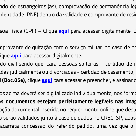
ando de estrangeiros (as), comprovação de permanência leg
identidade (RNE) dentro da validade e comprovante de res
oa Física (CPF) – Clique
aqui
para acessar digitalmente. 
provante de quitação com o serviço militar, no caso de h
lique
aqui
para acessar digitalmente.
do civil sendo que, para pessoas solteiras – certidão de
das judicialmente ou divorciadas - certidão de casamento,
 (Doc.05e)
, clique
aqui
para acessar e preencher, e assinar 
acima deverá ser digitalizado individualmente, nos for
s documentos estejam perfeitamente legíveis nas imag
mação documental inserida no requerimento online que destoe
 serão validados junto à base de dados no CRECI SP, após
acarreta concessão do referido pedido, uma vez que o 