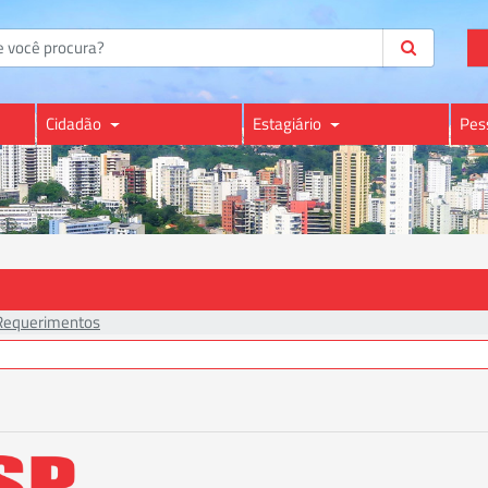
Cidadão
Estagiário
Pes
Requerimentos