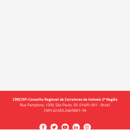
CRECISP: Conselho Regional de Corretores de Imóveis 2ª Região
Rua Pamplona, 1200, São Paulo, SP, 01405-001 - Brasil
CNPJ 62.655.246/0001-59
Acessar
Acessar
Acessar
Acessar
Acessar