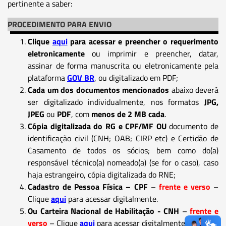
pertinente a saber:
PROCEDIMENTO PARA ENVIO
Clique
aqui
para acessar e preencher o requerimento
eletronicamente
ou imprimir e preencher, datar,
assinar de forma manuscrita ou eletronicamente pela
plataforma
GOV BR
, ou digitalizado em PDF;
Cada um dos documentos mencionados
abaixo deverá
ser digitalizado individualmente, nos formatos
JPG,
JPEG
ou
PDF
, com
menos de 2 MB cada
.
Cópia digitalizada do RG e CPF/MF OU
documento de
identificação civil (CNH; OAB; CIRP etc) e Certidão de
Casamento de todos os sócios; bem como do(a)
responsável técnico(a) nomeado(a) (se for o caso), caso
haja estrangeiro, cópia digitalizada do RNE;
Cadastro de Pessoa Física – CPF
–
frente e verso
–
Clique
aqui
para acessar digitalmente.
Ou Carteira Nacional de Habilitação - CNH
–
frente e
verso
– Clique
aqui
para acessar digitalmente.