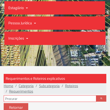
Estagiário
Pessoa Jurídica
Inscrições
Requerimentos e Roteiros explicativos
Home
Categoria
Subcategoria
Roteiros
Requerimentos
Retornar