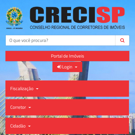
Buscar
Portal de Imóveis
Login
Fiscalização
Corretor
Cidadão