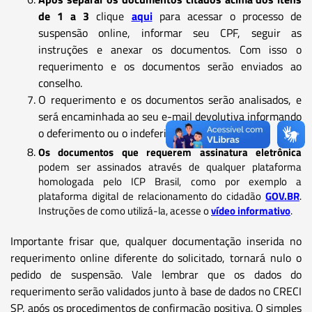
de 1 a 3
clique
aqui
para acessar o processo de
suspensão online, informar seu CPF, seguir as
instruções e anexar os documentos. Com isso o
requerimento e os documentos serão enviados ao
conselho.
O requerimento e os documentos serão analisados, e
será encaminhada ao seu e-mail devolutiva informando
o deferimento ou o indeferimento do pedido.
Os documentos que requerem assinatura eletrônica
podem ser assinados através de qualquer plataforma
homologada pelo ICP Brasil, como por exemplo a
plataforma digital de relacionamento do cidadão
GOV.BR
.
Instruções de como utilizá-la, acesse o
vídeo informativo
.
Importante frisar que, qualquer documentação inserida no
requerimento online diferente do solicitado, tornará nulo o
pedido de suspensão. Vale lembrar que os dados do
requerimento serão validados junto à base de dados no CRECI
SP, após os procedimentos de confirmação positiva. O simples