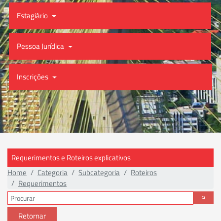
Estagiário
Pessoa Jurídica
Inscrições
Requerimentos e Roteiros explicativos
Home
Categoria
Subcategoria
Roteiros
Requerimentos
Retornar