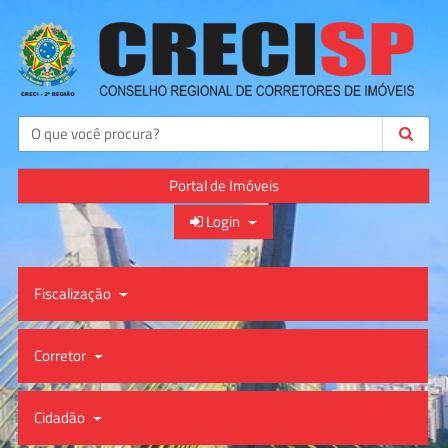
Buscar
Portal de Imóveis
Login
Fiscalização
Corretor
Cidadão