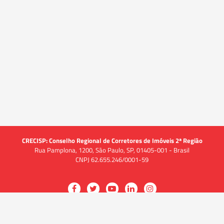
CRECISP: Conselho Regional de Corretores de Imóveis 2ª Região
Rua Pamplona, 1200, São Paulo, SP, 01405-001 - Brasil
CNPJ 62.655.246/0001-59
Acessar
Acessar
Acessar
Acessar
Acessar
a
a
a
a
a
O CRECI
página
página
página
página
página
O Conselho