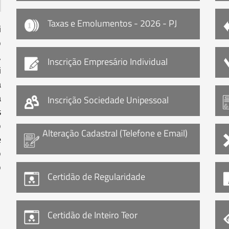
Taxas e Emolumentos - 2026 - PJ
i
o
,
Inscrição Empresário Individual
i
a
à
Inscrição Sociedade Unipessoal
s
o
Alteração Cadastral (Telefone e Email)
e
o
o
Certidão de Regularidade
Certidão de Inteiro Teor