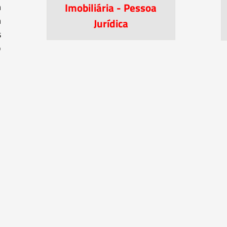
Imobiliária - Pessoa
m
m
Jurídica
s
o