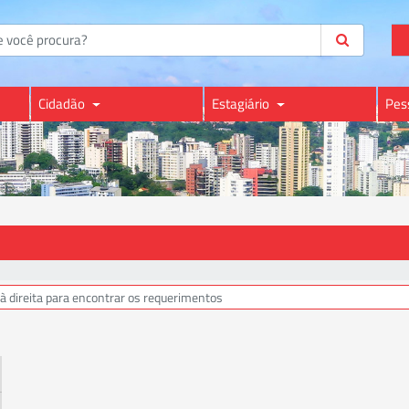
Cidadão
Estagiário
Pes