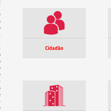
e
à
s
,
,
Cidadão
,
s
s
s
e
o
a
e
o
e