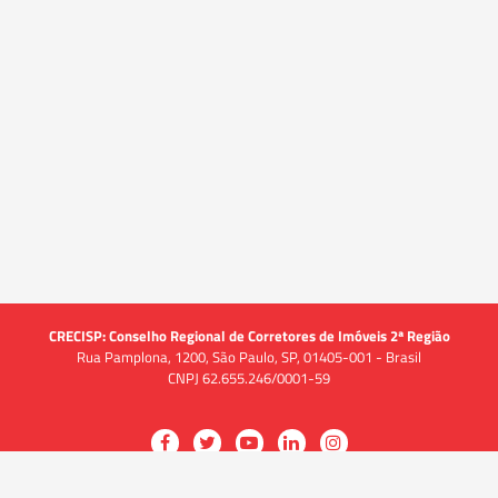
CRECISP: Conselho Regional de Corretores de Imóveis 2ª Região
Rua Pamplona, 1200, São Paulo, SP, 01405-001 - Brasil
CNPJ 62.655.246/0001-59
Acessar
Acessar
Acessar
Acessar
Acessar
a
a
a
a
a
O CRECI
página
página
página
página
página