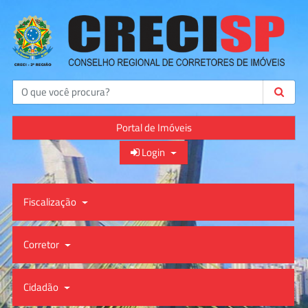
Buscar
Portal de Imóveis
Login
Fiscalização
Corretor
Cidadão