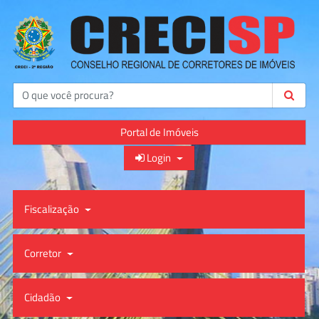
Buscar
Portal de Imóveis
Login
Fiscalização
Corretor
Cidadão