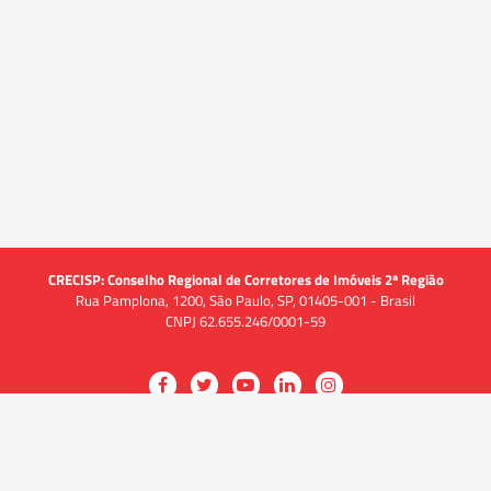
CRECISP: Conselho Regional de Corretores de Imóveis 2ª Região
Rua Pamplona, 1200, São Paulo, SP, 01405-001 - Brasil
CNPJ 62.655.246/0001-59
Acessar
Acessar
Acessar
Acessar
Acessar
a
a
a
a
a
O CRECI
página
página
página
página
página
O Conselho
no
no
no
no
no
Quem somos
Facebook
Twitter
YouTube
LinkedIn
Instagram
Quadro funcional