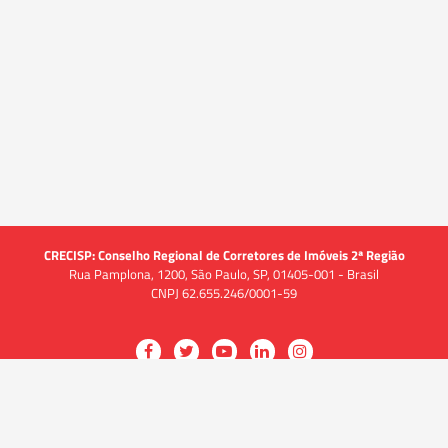
CRECISP: Conselho Regional de Corretores de Imóveis 2ª Região
Rua Pamplona, 1200, São Paulo, SP, 01405-001 - Brasil
CNPJ 62.655.246/0001-59
Acessar
Acessar
Acessar
Acessar
Acessar
a
a
a
a
a
O CRECI
página
página
página
página
página
O Conselho
no
no
no
no
no
Quem somos
Facebook
Twitter
YouTube
LinkedIn
Instagram
Quadro funcional