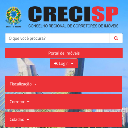
Buscar
Portal de Imóveis
Login
Fiscalização
Corretor
Cidadão