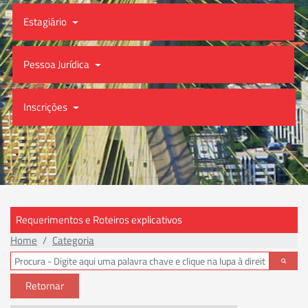
Estagiário
Pessoa Jurídica
Inscrições
Requerimentos e Roteiros explicativos
Home
Categoria
Retornar