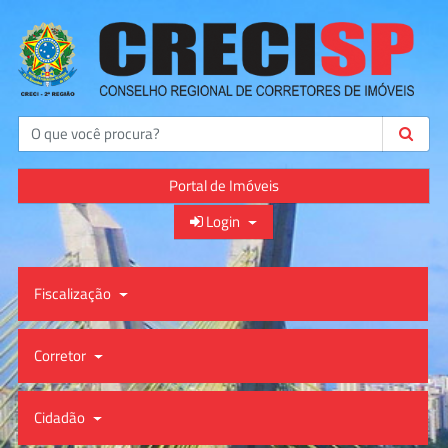
Buscar
Portal de Imóveis
Login
Fiscalização
Corretor
Cidadão