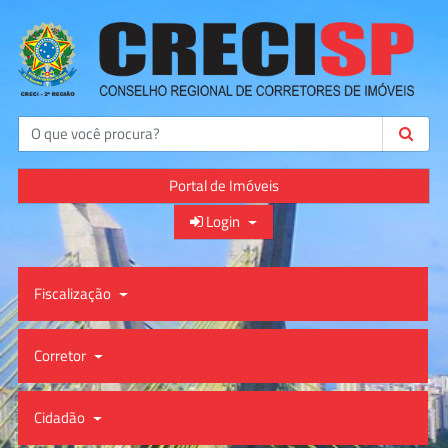
Buscar
Portal de Imóveis
Login
Fiscalização
Corretor
Cidadão