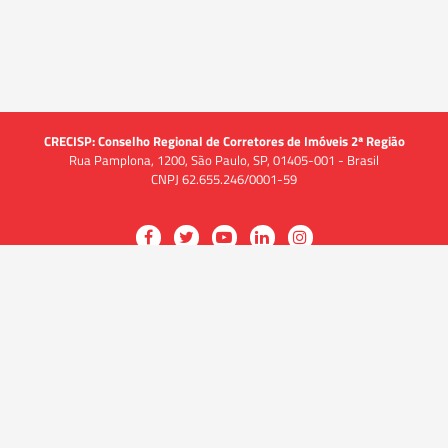
CRECISP: Conselho Regional de Corretores de Imóveis 2ª Região
Rua Pamplona, 1200, São Paulo, SP, 01405-001 - Brasil
CNPJ 62.655.246/0001-59
Acessar
Acessar
Acessar
Acessar
Acessar
a
a
a
a
a
O CRECI
página
página
página
página
página
O Conselho
no
no
no
no
no
Quem somos
Facebook
Twitter
YouTube
LinkedIn
Instagram
Quadro funcional
História
do
do
do
do
do
Delegacias
CRECISP
CRECISP
CRECISP
CRECISP
CRECISP
Fiscalização
Notícias