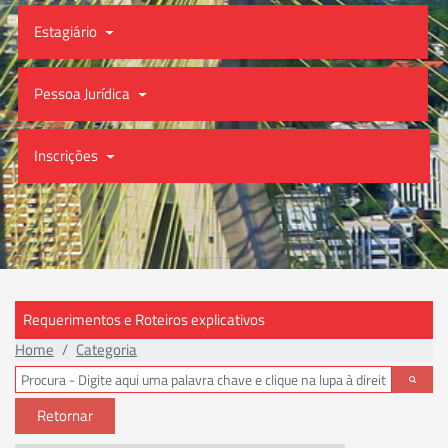
Estagiário
Pessoa Jurídica
Inscrições
Requerimentos e Roteiros explicativos
Home
Categoria
Retornar