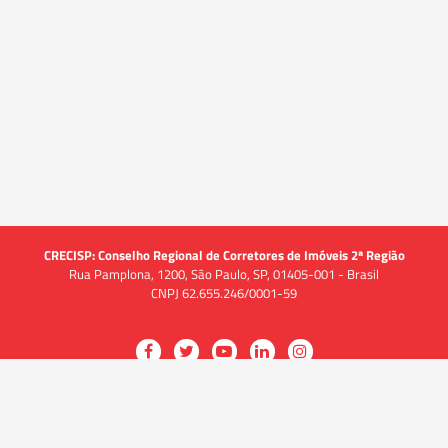
CRECISP: Conselho Regional de Corretores de Imóveis 2ª Região
Rua Pamplona, 1200, São Paulo, SP, 01405-001 - Brasil
CNPJ 62.655.246/0001-59
Acessar
Acessar
Acessar
Acessar
Acessar
a
a
a
a
a
O CRECI
página
página
página
página
página
O Conselho
no
no
no
no
no
Quem somos
Facebook
Twitter
YouTube
LinkedIn
Instagram
Quadro funcional