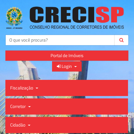
Buscar
Portal de Imóveis
Login
Fiscalização
Corretor
Cidadão