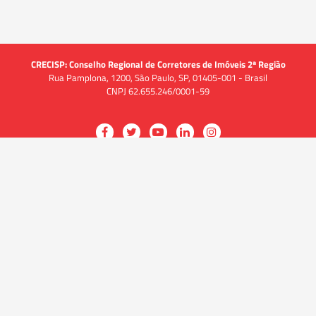
CRECISP: Conselho Regional de Corretores de Imóveis 2ª Região
Rua Pamplona, 1200, São Paulo, SP, 01405-001 - Brasil
CNPJ 62.655.246/0001-59
Acessar
Acessar
Acessar
Acessar
Acessar
a
a
a
a
a
O CRECI
página
página
página
página
página
O Conselho
no
no
no
no
no
Quem somos
Facebook
Twitter
YouTube
LinkedIn
Instagram
Quadro funcional
História
do
do
do
do
do
Delegacias
CRECISP
CRECISP
CRECISP
CRECISP
CRECISP
Fiscalização
Notícias
Analistas de Conformidade
(Fiscais)
Solicitação de Fiscalização e