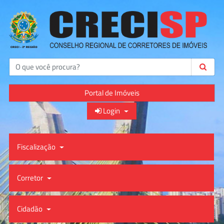
Buscar
Portal de Imóveis
Login
Fiscalização
Corretor
Cidadão