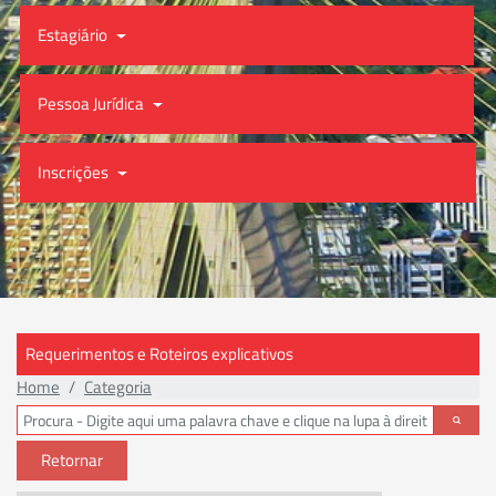
Estagiário
Pessoa Jurídica
Inscrições
Requerimentos e Roteiros explicativos
Home
Categoria
Retornar