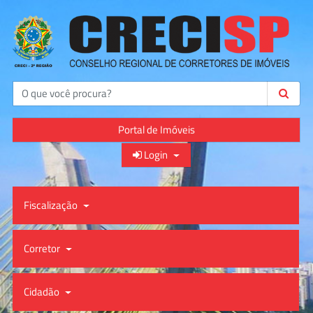
Buscar
Portal de Imóveis
Login
Fiscalização
Corretor
Cidadão