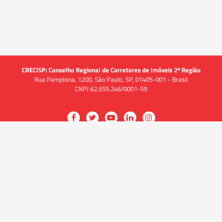
CRECISP: Conselho Regional de Corretores de Imóveis 2ª Região
Rua Pamplona, 1200, São Paulo, SP, 01405-001 - Brasil
CNPJ 62.655.246/0001-59
Acessar
Acessar
Acessar
Acessar
Acessar
a
a
a
a
a
O CRECI
página
página
página
página
página
O Conselho
no
no
no
no
no
Quem somos
Facebook
Twitter
YouTube
LinkedIn
Instagram
Quadro funcional
História
do
do
do
do
do
Delegacias
CRECISP
CRECISP
CRECISP
CRECISP
CRECISP
Fiscalização
Notícias