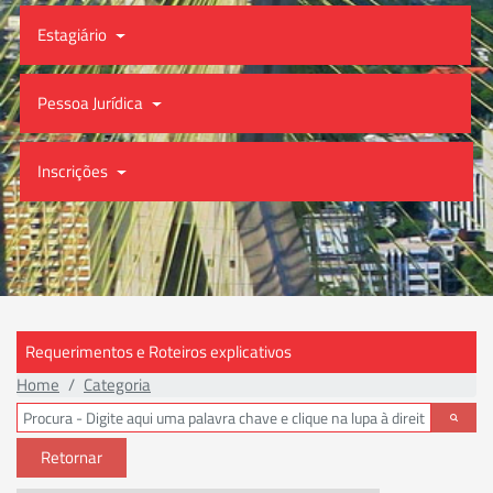
Estagiário
Pessoa Jurídica
Inscrições
Requerimentos e Roteiros explicativos
Home
Categoria
Retornar