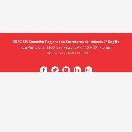
CRECISP: Conselho Regional de Corretores de Imóveis 2ª Região
Rua Pamplona, 1200, São Paulo, SP, 01405-001 - Brasil
CNPJ 62.655.246/0001-59
Acessar
Acessar
Acessar
Acessar
Acessar
a
a
a
a
a
O CRECI
página
página
página
página
página
O Conselho
no
no
no
no
no
Quem somos
Facebook
Twitter
YouTube
LinkedIn
Instagram
Quadro funcional
História
do
do
do
do
do
Delegacias
CRECISP
CRECISP
CRECISP
CRECISP
CRECISP
Fiscalização
Notícias