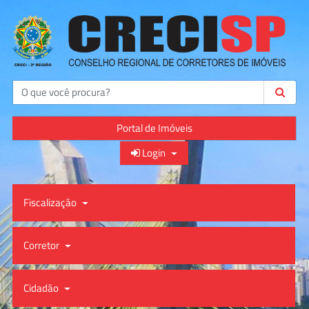
Buscar
Portal de Imóveis
Login
Fiscalização
Corretor
Cidadão