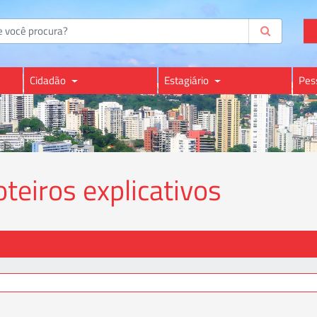
Cidadão
Estagiário
Pes
eiros explicativos