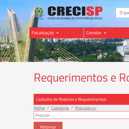
Buscar
Fiscalização
Corretor
Requerimentos e Rot
Cadastro de Roteiros e Requerimentos
Home
Categoria
Procura=<>
Retornar