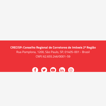
CRECISP: Conselho Regional de Corretores de Imóveis 2ª Região
Rua Pamplona, 1200, São Paulo, SP, 01405-001 - Brasil
CNPJ 62.655.246/0001-59
Acessar
Acessar
Acessar
Acessar
Acessar
a
a
a
a
a
O CRECI
página
página
página
página
página
O Conselho
no
no
no
no
no
Quem somos
Facebook
Twitter
YouTube
LinkedIn
Instagram
Quadro funcional
História
do
do
do
do
do
Delegacias
CRECISP
CRECISP
CRECISP
CRECISP
CRECISP