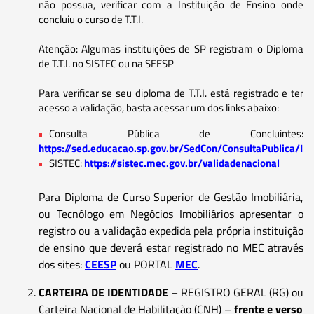
não possua, verificar com a Instituição de Ensino onde
concluiu o curso de T.T.I.
Atenção: Algumas instituições de SP registram o Diploma
de T.T.I. no SISTEC ou na SEESP
Para verificar se seu diploma de T.T.I. está registrado e ter
acesso a validação, basta acessar um dos links abaixo:
Consulta Pública de Concluintes:
https://sed.educacao.sp.gov.br/SedCon/ConsultaPublica/In
SISTEC:
https://sistec.mec.gov.br/validadenacional
Para Diploma de Curso Superior de Gestão Imobiliária,
ou Tecnólogo em Negócios Imobiliários apresentar o
registro ou a validação expedida pela própria instituição
de ensino que deverá estar registrado no MEC através
dos sites:
CEESP
ou PORTAL
MEC
.
CARTEIRA DE IDENTIDADE
– REGISTRO GERAL (RG) ou
Carteira Nacional de Habilitação (CNH) –
frente e verso