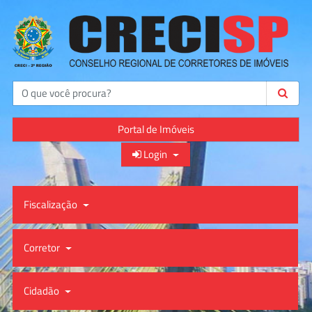
Buscar
Portal de Imóveis
Login
Fiscalização
Corretor
Cidadão