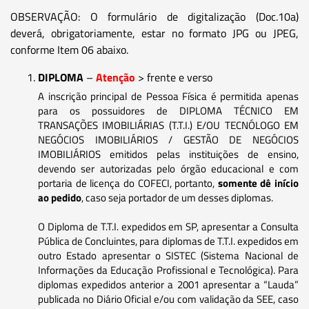
OBSERVAÇÃO: O formulário de digitalização (Doc.10a)
deverá, obrigatoriamente, estar no formato JPG ou JPEG,
conforme Item 06 abaixo.
DIPLOMA
–
Atenção
> frente e verso
A inscrição principal de Pessoa Física é permitida apenas
para os possuidores de DIPLOMA TÉCNICO EM
TRANSAÇÕES IMOBILIÁRIAS (T.T.I.) E/OU TECNÓLOGO EM
NEGÓCIOS IMOBILIÁRIOS / GESTÃO DE NEGÓCIOS
IMOBILIÁRIOS emitidos pelas instituições de ensino,
devendo ser autorizadas pelo órgão educacional e com
portaria de licença do COFECI, portanto,
somente dê início
ao pedido
, caso seja portador de um desses diplomas.
O Diploma de T.T.I. expedidos em SP, apresentar a Consulta
Pública de Concluintes, para diplomas de T.T.I. expedidos em
outro Estado apresentar o SISTEC (Sistema Nacional de
Informações da Educação Profissional e Tecnológica). Para
diplomas expedidos anterior a 2001 apresentar a “Lauda”
publicada no Diário Oficial e/ou com validação da SEE, caso