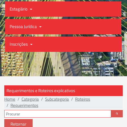
Estagiário
Pessoa Jurídica
Inscrições
Requerimentos e Roteiros explicativos
Home
Categoria
Subcategoria
Roteiros
Requerimentos
Retornar