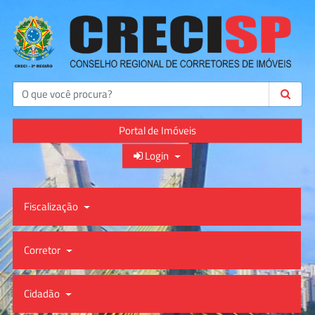
Buscar
Portal de Imóveis
Login
Fiscalização
Corretor
Cidadão