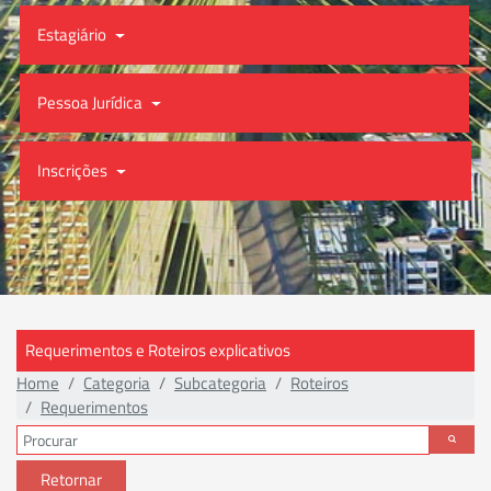
Estagiário
Pessoa Jurídica
Inscrições
Requerimentos e Roteiros explicativos
Home
Categoria
Subcategoria
Roteiros
Requerimentos
Retornar