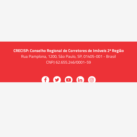
CRECISP: Conselho Regional de Corretores de Imóveis 2ª Região
Rua Pamplona, 1200, São Paulo, SP, 01405-001 - Brasil
CNPJ 62.655.246/0001-59
Acessar
Acessar
Acessar
Acessar
Acessar
a
a
a
a
a
O CRECI
página
página
página
página
página
O Conselho
no
no
no
no
no
Quem somos
Facebook
Twitter
YouTube
LinkedIn
Instagram
Quadro funcional
História
do
do
do
do
do
Delegacias
CRECISP
CRECISP
CRECISP
CRECISP
CRECISP
Fiscalização