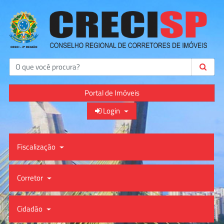
Buscar
Portal de Imóveis
Login
Fiscalização
Corretor
Cidadão