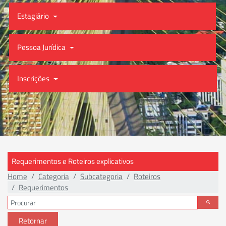
Estagiário
Pessoa Jurídica
Inscrições
Requerimentos e Roteiros explicativos
Home
Categoria
Subcategoria
Roteiros
Requerimentos
Retornar