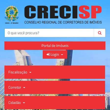
Buscar
Portal de Imóveis
Login
Fiscalização
Corretor
Cidadão