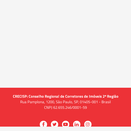
CRECISP: Conselho Regional de Corretores de Imóveis 2ª Região
Rua Pamplona, 1200, São Paulo, SP, 01405-001 - Brasil
CNPJ 62.655.246/0001-59
Acessar
Acessar
Acessar
Acessar
Acessar