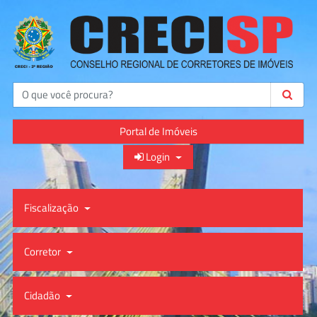
Buscar
Portal de Imóveis
Login
Fiscalização
Corretor
Cidadão