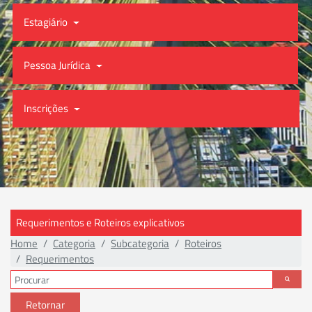
Estagiário
Pessoa Jurídica
Inscrições
Requerimentos e Roteiros explicativos
Home
Categoria
Subcategoria
Roteiros
Requerimentos
Retornar