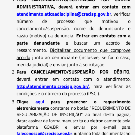
ADMINISTRATIVA, deverá entrar em contato com
atendimento.eticaedisciplina@crecisp.gov.br
, verificar
número de processo que motivou o
cancelamento/suspensão, nome do denunciante e
razão (motivo) da denúncia.
Entrar em contato com a
parte denunciante
e buscar um acordo de
ressarcimento.
Digitalizar documento que comprove
acordo
junto ao denunciante (inclusive, se for o caso,
medida judicial) e enviar junto à solicitação.
Para CANCELAMENTO/SUSPENSÃO POR DÉBITO
,
deverá entrar em contato com o atendimento:
http://atendimento.crecisp.gov.br/
, para verificar as
condições e o número do processo (PSCI).
Clique
aqui
para preencher o requerimento
eletronicamente
constante no botão “REQUERIMENTO DE
REGULARIZAÇÃO DE INSCRIÇÃO” ao final desta página,
datar, assinar de forma manuscrita ou eletronicamente pela
plataforma GOV.BR, e enviar por e-mail para
faleconosco@crecisp.gov.br
,
juntando toda documentação