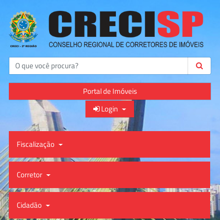
Buscar
Portal de Imóveis
Login
Fiscalização
Corretor
Cidadão