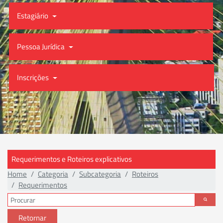
Estagiário
Pessoa Jurídica
Inscrições
Requerimentos e Roteiros explicativos
Home
Categoria
Subcategoria
Roteiros
Requerimentos
Retornar