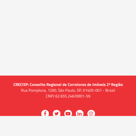
CRECISP: Conselho Regional de Corretores de Imóveis 2ª Região
Rua Pamplona, 1200, São Paulo, SP, 01405-001 - Brasil
CNPJ 62.655.246/0001-59
Acessar
Acessar
Acessar
Acessar
Acessar
a
a
a
a
a
O CRECI
página
página
página
página
página
O Conselho
no
no
no
no
no