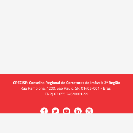
CRECISP: Conselho Regional de Corretores de Imóveis 2ª Região
Rua Pamplona, 1200, São Paulo, SP, 01405-001 - Brasil
CNPJ 62.655.246/0001-59
Acessar
Acessar
Acessar
Acessar
Acessar
a
a
a
a
a
O CRECI
página
página
página
página
página
O Conselho
no
no
no
no
no