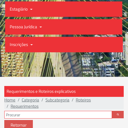
Estagiário
Pessoa Jurídica
Inscrições
Requerimentos e Roteiros explicativos
Home
Categoria
Subcategoria
Roteiros
Requerimentos
Retornar