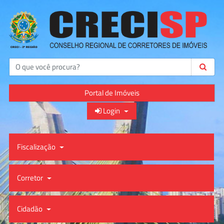
Buscar
Portal de Imóveis
Login
Fiscalização
Corretor
Cidadão