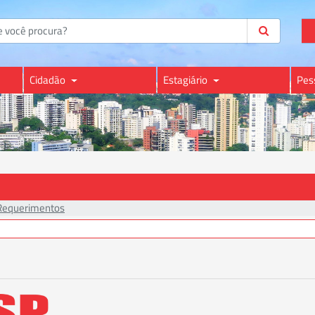
Cidadão
Estagiário
Pes
Requerimentos