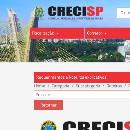
Buscar
Fiscalização
Corretor
Requerimentos e Roteiros explicativos
Home
Categoria
Subcategoria
Roteiros
Retornar