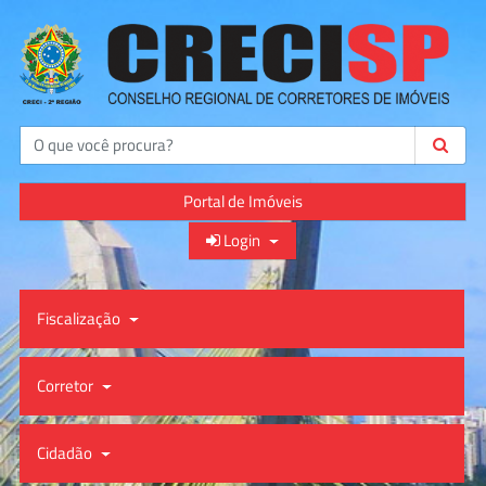
Buscar
Portal de Imóveis
Login
Fiscalização
Corretor
Cidadão