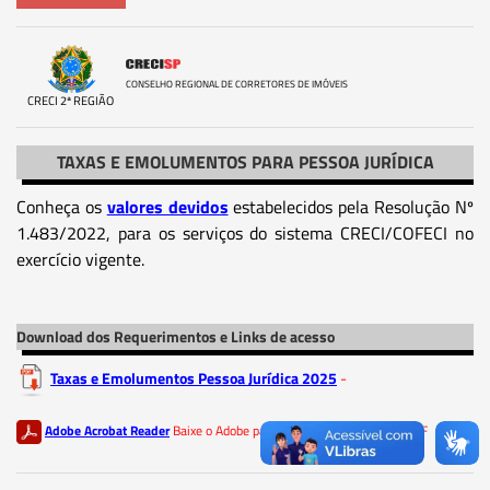
CONSELHO REGIONAL DE CORRETORES DE IMÓVEIS
CRECI 2ª REGIÃO
TAXAS E EMOLUMENTOS PARA PESSOA JURÍDICA
Conheça os
valores devidos
estabelecidos pela Resolução Nº
1.483/2022, para os serviços do sistema CRECI/COFECI no
exercício vigente.
Download dos Requerimentos e Links de acesso
Taxas e Emolumentos Pessoa Jurídica 2025
-
Adobe Acrobat Reader
Baixe o Adobe para ler os documentos em PDF