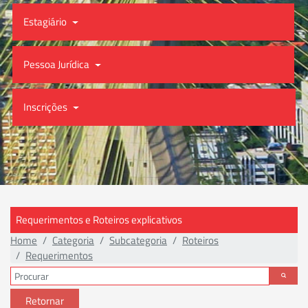
Estagiário
Pessoa Jurídica
Inscrições
Requerimentos e Roteiros explicativos
Home
Categoria
Subcategoria
Roteiros
Requerimentos
Retornar