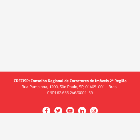
CRECISP: Conselho Regional de Corretores de Imóveis 2ª Região
Rua Pamplona, 1200, São Paulo, SP, 01405-001 - Brasil
CNPJ 62.655.246/0001-59
Acessar
Acessar
Acessar
Acessar
Acessar
a
a
a
a
a
O CRECI
página
página
página
página
página
O Conselho
no
no
no
no
no
Quem somos