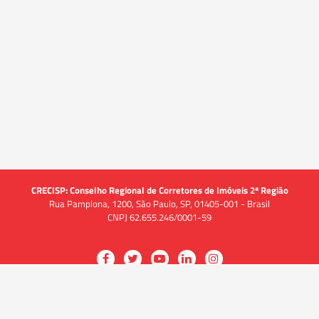
CRECISP: Conselho Regional de Corretores de Imóveis 2ª Região
Rua Pamplona, 1200, São Paulo, SP, 01405-001 - Brasil
CNPJ 62.655.246/0001-59
Acessar
Acessar
Acessar
Acessar
Acessar
a
a
a
a
a
O CRECI
página
página
página
página
página
O Conselho
no
no
no
no
no
Quem somos