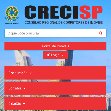
Buscar
Portal de Imóveis
Login
Fiscalização
Corretor
Cidadão