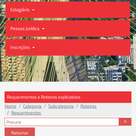
Estagiário
Pessoa Jurídica
Inscrições
Requerimentos e Roteiros explicativos
Home
Categoria
Subcategoria
Roteiros
Requerimentos
Retornar