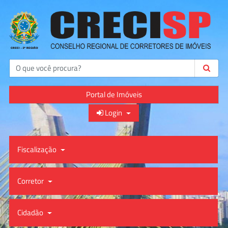
Buscar
Portal de Imóveis
Login
Fiscalização
Corretor
Cidadão