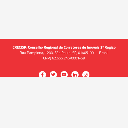
CRECISP: Conselho Regional de Corretores de Imóveis 2ª Região
Rua Pamplona, 1200, São Paulo, SP, 01405-001 - Brasil
CNPJ 62.655.246/0001-59
Acessar
Acessar
Acessar
Acessar
Acessar
a
a
a
a
a
O CRECI
página
página
página
página
página
O Conselho
no
no
no
no
no
Quem somos
Facebook
Twitter
YouTube
LinkedIn
Instagram
Quadro funcional
História
do
do
do
do
do
Delegacias
CRECISP
CRECISP
CRECISP
CRECISP
CRECISP
Fiscalização