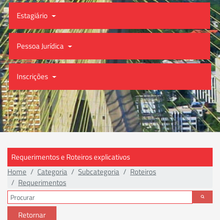
Estagiário
Pessoa Jurídica
Inscrições
Requerimentos e Roteiros explicativos
Home
Categoria
Subcategoria
Roteiros
Requerimentos
Retornar