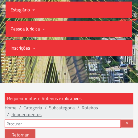
Estagiário
Pessoa Jurídica
Inscrições
Requerimentos e Roteiros explicativos
Home
Categoria
Subcategoria
Roteiros
Requerimentos
Retornar