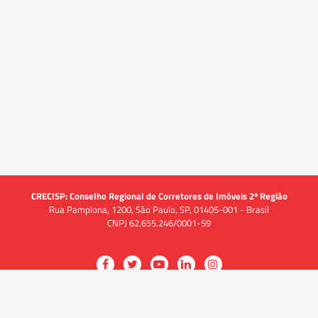
CRECISP: Conselho Regional de Corretores de Imóveis 2ª Região
Rua Pamplona, 1200, São Paulo, SP, 01405-001 - Brasil
CNPJ 62.655.246/0001-59
Acessar
Acessar
Acessar
Acessar
Acessar
a
a
a
a
a
O CRECI
página
página
página
página
página
O Conselho
no
no
no
no
no