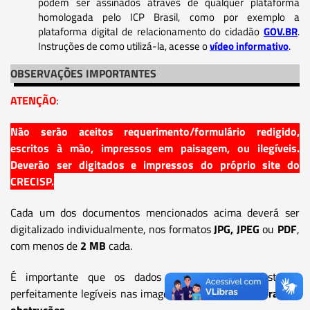
podem ser assinados através de qualquer plataforma
homologada pelo ICP Brasil, como por exemplo a
plataforma digital de relacionamento do cidadão
GOV.BR
.
Instruções de como utilizá-la, acesse o
vídeo informativo
.
OBSERVAÇÕES IMPORTANTES
ATENÇÃO
:
Não serão aceitos requerimento/formulário redigido,
escritos à mão, impressos em paisagem, ou ilegíveis.
Deverão ser digitados e impressos do próprio site do
CRECISP.
Cada um dos documentos mencionados acima deverá ser
digitalizado individualmente, nos formatos
JPG, JPEG
ou
PDF
,
com menos de
2 MB
cada.
É importante que os dados dos documentos estejam
perfeitamente legíveis nas imagens,
sem cortes, rasuras ou
obstruções.
.