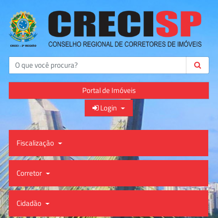
Buscar
Portal de Imóveis
Login
Fiscalização
Corretor
Cidadão