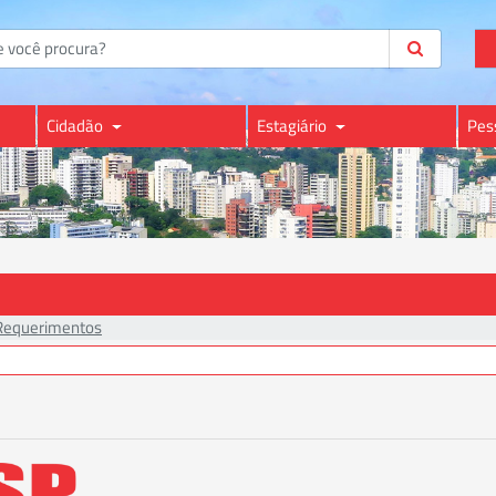
Cidadão
Estagiário
Pes
Requerimentos