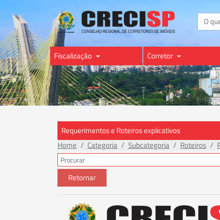
Buscar
Fiscalização
Corretor
Requerimentos e Roteiros explicativos
Home
Categoria
Subcategoria
Roteiros
Retornar