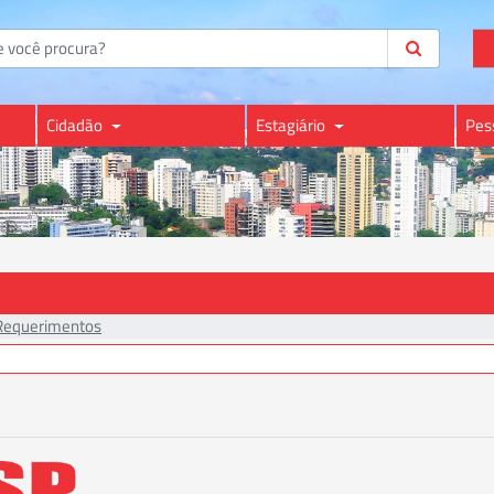
Cidadão
Estagiário
Pes
Requerimentos