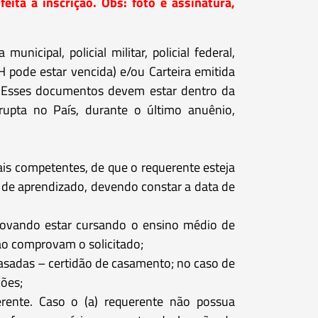
a a inscrição. Obs: foto e assinatura,
unicipal, policial militar, policial federal,
NH pode estar vencida) e/ou Carteira emitida
bs.: Esses documentos devem estar dentro da
rupta no País, durante o último anuênio,
is competentes, de que o requerente esteja
o de aprendizado, devendo constar a data de
provando estar cursando o ensino médio de
não comprovam o solicitado;
casadas – certidão de casamento; no caso de
ções;
ente. Caso o (a) requerente não possua