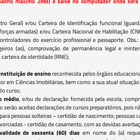
ho máximo 2MB) e salve no computador onde será feit
ro Geral) e/ou Carteira de Identificação funcional (guarda m
as forças armadas) e/ou Carteira Nacional de Habilitação (C
, controladores do exercício profissional e passaporte. O
eiros (as), comprovação de permanência legal e ininter
carteira de identidade (RNE);
instituição de ensino
reconhecida pelos órgãos educaciona
or em Ciências Imobiliárias, bem como a sua atual situaçã
 do curso;
no médio
, e/ou de declaração fornecida pela escola, com
o serão aceitas declarações de cursos preparatórios, pois 
para pessoas solteiras – certidão de nascimento; pessoas 
ivorciadas - certidão de casamento, com as devidas averba
alidade de sessenta (60) dias
em nome do (a) requer