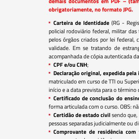
demais documentos em PDF – (taman
obrigatoriamente, no formato JPG.
Carteira de Identidade
(RG - Regist
policial rodoviário federal, militar d
pelos órgãos criados por lei federal
validade. Em se tratando de estrang
acompanhada de cópia autenticada da 
CPF e/ou CNH
;
Declaração original, expedida pela 
matriculado em curso de TTI ou Superi
início e a data prevista para o término
Certificado de conclusão do ensi
forma articulada com o curso. OBS: nã
Certidão de estado civil
sendo que, 
pessoas separadas judicialmente ou d
Comprovante de residência com v