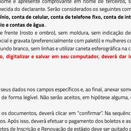
ome e apresente comprovante em nome de terceiros, se 
hecida do declarante. Serão considerados os seguintes com
nio, conta de celular, conta de telefone fixo, conta de i
eio e contas de água
.
 de frente (rosto e ombro), sem moldura, sem indicação d
al e gravata (preferencialmente com paletó) e mulheres co
undo branco, sem linhas e utilizar caneta esferográfica na c
 digitalizar e salvar em seu computador, deverá dar in
 seus dados nos campos específicos e, ao final, anexar so
de forma legível. Não serão aceitos, em hipótese alguma, 
s documentos, deverá clicar em “confirmar”. Na sequência
ios. Após isso, deverá efetuar o pagamento dos boletos e as
etos de Inscrição e Renovação de estágio deve ser quitado 