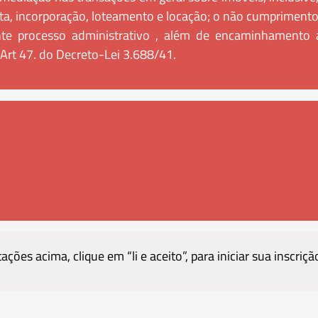
a, incorporação, loteamento e locação; o não cumprimento d
te processo administrativo , além de encaminhamento a
Art 47. do Decreto-Lei 3.688/41.
ões acima, clique em “li e aceito”, para iniciar sua inscriçã