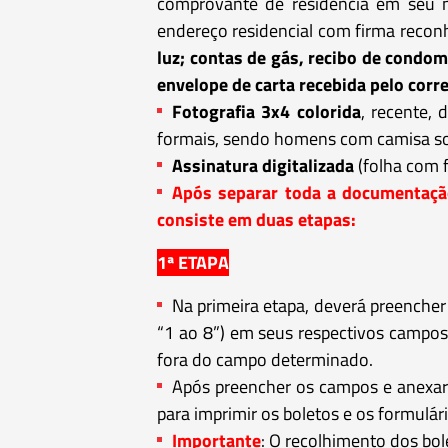
comprovante de residência em seu n
endereço residencial com firma recon
luz; contas de gás, recibo de condomí
envelope de carta recebida pelo corr
Fotografia 3x4 colorida
, recente,
formais, sendo homens com camisa soci
Assinatura digitalizada
(folha com f
Após separar toda a documentação,
consiste em duas etapas:
1ª ETAPA
Na primeira etapa, deverá preencher
“1 ao 8”) em seus respectivos campos 
fora do campo determinado.
Após preencher os campos e anexar o
para imprimir os boletos e os formulár
Importante
: O recolhimento dos bol