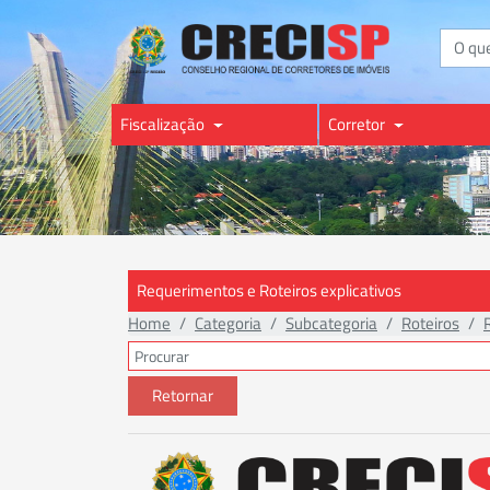
Buscar
Fiscalização
Corretor
Requerimentos e Roteiros explicativos
Home
Categoria
Subcategoria
Roteiros
Retornar