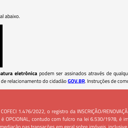
al abaixo.
tura eletrônica
podem ser assinados através de qualque
l de relacionamento do cidadão
GOV.BR
. Instruções de como
 COFECI 1.476/2022, o registro da INSCRIÇÃO/RENOVAÇÃO
, é OPCIONAL, contudo com fulcro na lei 6.530/1978, é imp
ermediação nas transações em geral sobre imóveis, inclusiv