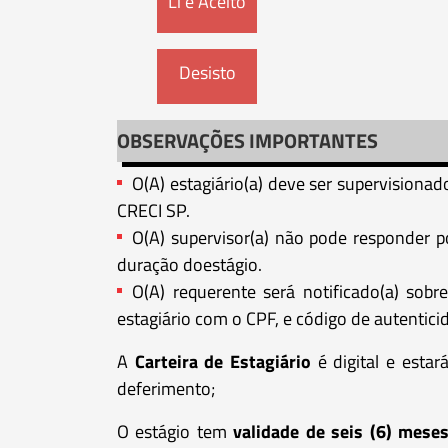
Li e Aceito
Desisto
OBSERVAÇÕES IMPORTANTES
O(A) estagiário(a) deve ser supervisiona
CRECI SP.
O(A) supervisor(a) não pode responder p
duração doestágio.
O(A) requerente será notificado(a) sob
estagiário com o CPF, e código de autentici
A
Carteira de Estagiário
é digital e estar
deferimento;
O estágio tem
validade de seis (6) mese