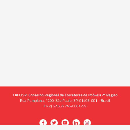
CRECISP: Conselho Regional de Corretores de Imóveis 2ª Região
Rua Pamplona, 1200, São Paulo, SP, 01405-001 - Brasil
CNPJ 62.655.246/0001-59
Acessar
Acessar
Acessar
Acessar
Acessar
a
a
a
a
a