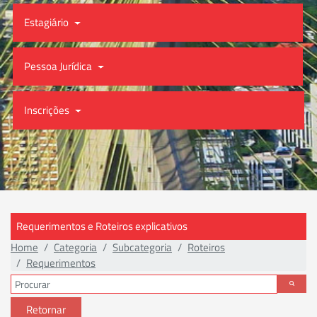
Estagiário
Pessoa Jurídica
Inscrições
Requerimentos e Roteiros explicativos
Home
Categoria
Subcategoria
Roteiros
Requerimentos
Retornar