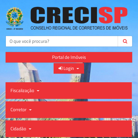
Buscar
Portal de Imóveis
Login
Fiscalização
Corretor
Cidadão