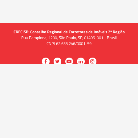
CRECISP: Conselho Regional de Corretores de Imóveis 2ª Região
Rua Pamplona, 1200, São Paulo, SP, 01405-001 - Brasil
CNPJ 62.655.246/0001-59
Acessar
Acessar
Acessar
Acessar
Acessar
a
a
a
a
a
O CRECI
página
página
página
página
página
O Conselho
no
no
no
no
no
Quem somos
Facebook
Twitter
YouTube
LinkedIn
Instagram
Quadro funcional
História
do
do
do
do
do
Delegacias
CRECISP
CRECISP
CRECISP
CRECISP
CRECISP
Fiscalização
Notícias
Analistas de Conformidade
(Fiscais)