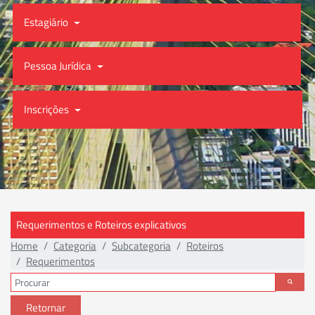
Estagiário
Pessoa Jurídica
Inscrições
Requerimentos e Roteiros explicativos
Home
Categoria
Subcategoria
Roteiros
Requerimentos
Retornar