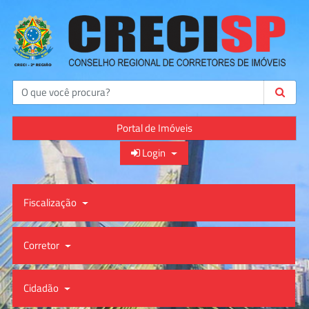
Buscar
Portal de Imóveis
Login
Fiscalização
Corretor
Cidadão