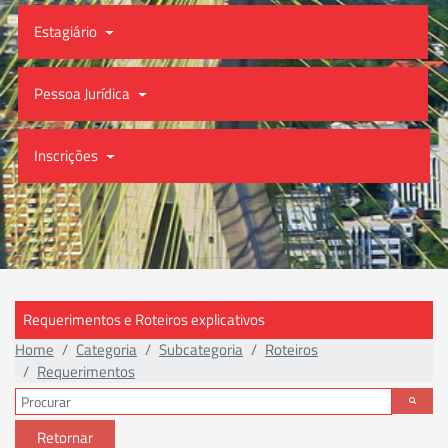
Estagiário
Pessoa Jurídica
Inscrições
Requerimentos e Roteiros explicativos
Home
Categoria
Subcategoria
Roteiros
Requerimentos
Retornar