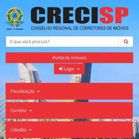
Buscar
Portal de Imóveis
Login
Fiscalização
Corretor
Cidadão