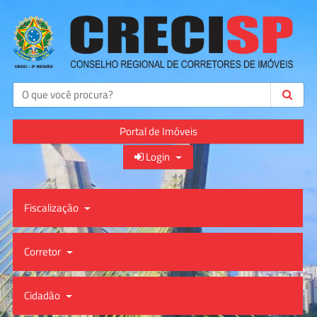
Buscar
Portal de Imóveis
Login
Fiscalização
Corretor
Cidadão