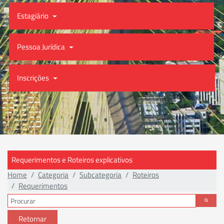
Estagiário
Pessoa Jurídica
Inscrições
Requerimentos e Roteiros explicativos
Home
Categoria
Subcategoria
Roteiros
Requerimentos
Retornar