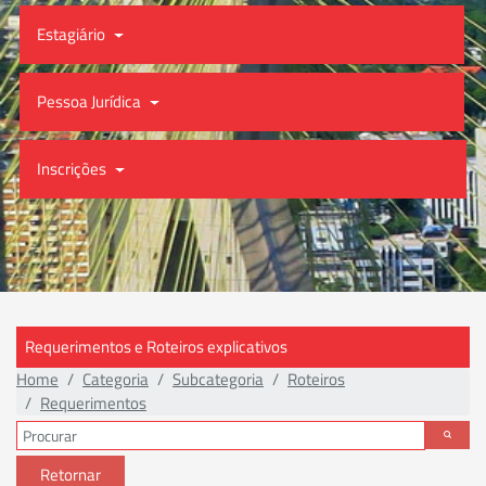
Estagiário
Pessoa Jurídica
Inscrições
Requerimentos e Roteiros explicativos
Home
Categoria
Subcategoria
Roteiros
Requerimentos
Retornar