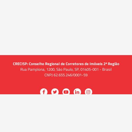
CRECISP: Conselho Regional de Corretores de Imóveis 2ª Região
Rua Pamplona, 1200, São Paulo, SP, 01405-001 - Brasil
CNPJ 62.655.246/0001-59
Acessar
Acessar
Acessar
Acessar
Acessar
a
a
a
a
a
O CRECI
página
página
página
página
página
O Conselho
no
no
no
no
no
Quem somos
Facebook
Twitter
YouTube
LinkedIn
Instagram
Quadro funcional
História
do
do
do
do
do
Delegacias