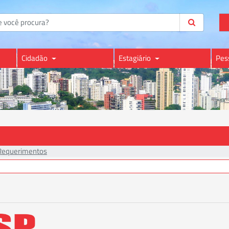
Cidadão
Estagiário
Pes
Requerimentos