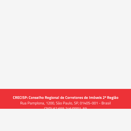
CRECISP: Conselho Regional de Corretores de Imóveis 2ª Região
Rua Pamplona, 1200, São Paulo, SP, 01405-001 - Brasil
CNPJ 62.655.246/0001-59
Acessar
Acessar
Acessar
Acessar
Acessar
a
a
a
a
a
Acessibilidade
Alto Contraste
-A
A
A+