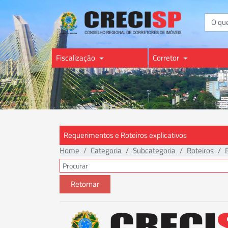
Buscar
Fiscalização
Corretor
Requerimentos e Roteiros explicativos
Home
Categoria
Subcategoria
Roteiros
Retornar