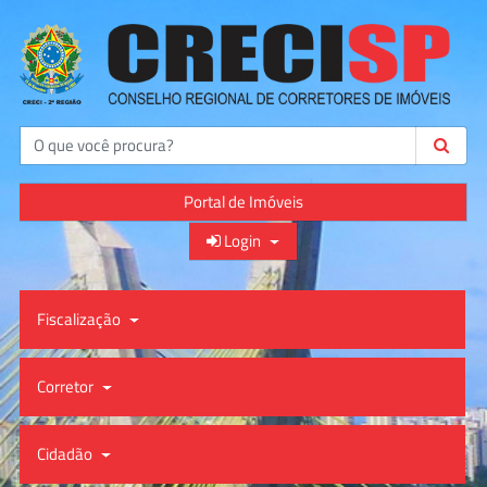
Buscar
Portal de Imóveis
Login
Fiscalização
Corretor
Cidadão