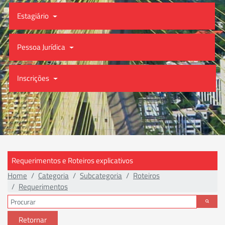
Estagiário
Pessoa Jurídica
Inscrições
Requerimentos e Roteiros explicativos
Home
Categoria
Subcategoria
Roteiros
Requerimentos
Retornar