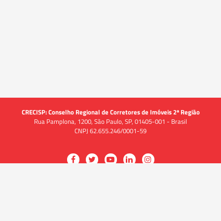
CRECISP: Conselho Regional de Corretores de Imóveis 2ª Região
Rua Pamplona, 1200, São Paulo, SP, 01405-001 - Brasil
CNPJ 62.655.246/0001-59
Acessar
Acessar
Acessar
Acessar
Acessar
a
a
a
a
a
O CRECI
página
página
página
página
página
O Conselho
no
no
no
no
no
Quem somos
Facebook
Twitter
YouTube
LinkedIn
Instagram
Quadro funcional
História
do
do
do
do
do